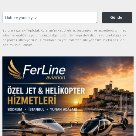
Gönder
Yorum yazarak Topluluk Kuralları’nı kabul etmiş bulunuyor ve haberbodrum.net
sitesine yaptığınız yorumunuzla ilgili doğrudan veya dolaylı tüm sorumluluğu tek
başınıza üstleniyorsunuz. Yazılan tüm yorumlardan site yönetimi hiçbir şekilde
sorumlu tutulamaz.