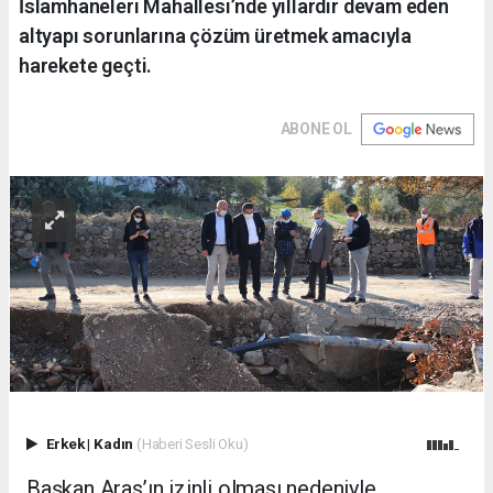
İslamhaneleri Mahallesi’nde yıllardır devam eden
altyapı sorunlarına çözüm üretmek amacıyla
harekete geçti.
ABONE OL
Erkek
|
Kadın
(Haberi Sesli Oku)
Başkan Aras’ın izinli olması nedeniyle