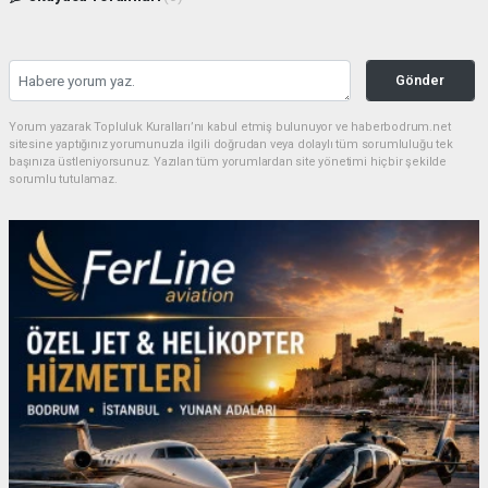
Gönder
Yorum yazarak Topluluk Kuralları’nı kabul etmiş bulunuyor ve haberbodrum.net
sitesine yaptığınız yorumunuzla ilgili doğrudan veya dolaylı tüm sorumluluğu tek
başınıza üstleniyorsunuz. Yazılan tüm yorumlardan site yönetimi hiçbir şekilde
sorumlu tutulamaz.