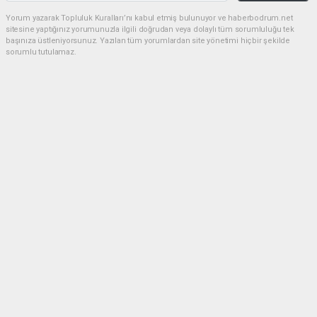
Yorum yazarak Topluluk Kuralları’nı kabul etmiş bulunuyor ve haberbodrum.net
sitesine yaptığınız yorumunuzla ilgili doğrudan veya dolaylı tüm sorumluluğu tek
başınıza üstleniyorsunuz. Yazılan tüm yorumlardan site yönetimi hiçbir şekilde
sorumlu tutulamaz.
Müslüman
(23.06.2026 20:34 - #636)
Belediye esnaf elele hırsızlık düzeni Allah güzel yaratmış ama insanlar
hayinlik yapıyor
Yorumu Yanıtla