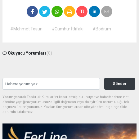
#Mehmet Tosun
#Cumhur İttifakı
#Bodrum
Okuyucu Yorumları
(0)
Gönder
Yorum yazarak Topluluk Kuralları’nı kabul etmiş bulunuyor ve haberbodrum.net
sitesine yaptığınız yorumunuzla ilgili doğrudan veya dolaylı tüm sorumluluğu tek
başınıza üstleniyorsunuz. Yazılan tüm yorumlardan site yönetimi hiçbir şekilde
sorumlu tutulamaz.