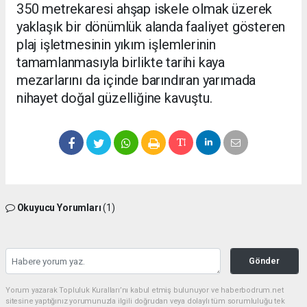
350 metrekaresi ahşap iskele olmak üzerek
yaklaşık bir dönümlük alanda faaliyet gösteren
plaj işletmesinin yıkım işlemlerinin
tamamlanmasıyla birlikte tarihi kaya
mezarlarını da içinde barındıran yarımada
nihayet doğal güzelliğine kavuştu.
Okuyucu Yorumları
(1)
Gönder
Yorum yazarak Topluluk Kuralları’nı kabul etmiş bulunuyor ve haberbodrum.net
sitesine yaptığınız yorumunuzla ilgili doğrudan veya dolaylı tüm sorumluluğu tek