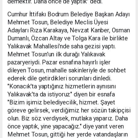
demektir. Daha önce de yaptık" dedi.
Cumhur İttifakı Bodrum Belediye Başkan Adayı
Mehmet Tosun, Belediye Meclis Üyesi
Adayları Rıza Karakaya, Nevzat Kanber, Osman
Dumanlı, Özcan Altay ve Tolga Kara ile birlikte
Yalıkavak Mahallesi'nde saha gezisi yaptı.
Mehmet Tosun'un ilk durağı Yalıkavak
pazaryeriydi. Pazar esnafına hayırlı işler
dileyen Tosun, mahalle sakinleriyle de sohbet
ederek dile getirdikleri sorunları dinledi.
"Konacık'ta yaptığınız hizmetlerin aynısını
Yalıkavak'ta da istiyoruz" diyen bir esnafa
"Bizim işimiz belediyecilik, hizmet. Şayet
göreve gelirsek, verdiğimiz her sözün takipçisi
olun. Biz söz verdiysek, mutlaka yaparız. Daha
önce yaptık, yine yapacağız." diye yanıt veren
Mehmet Tosun, gittiği her yerde vatandaşların