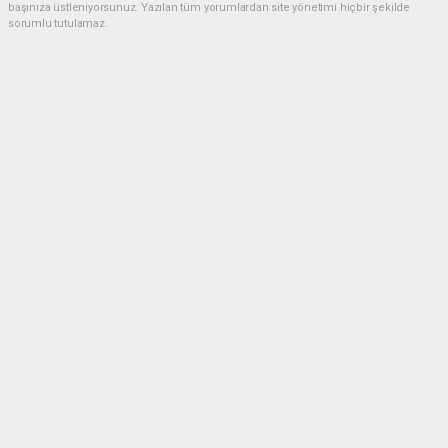
başınıza üstleniyorsunuz. Yazılan tüm yorumlardan site yönetimi hiçbir şekilde
sorumlu tutulamaz.
Müslüman
(23.06.2026 20:34 - #636)
Belediye esnaf elele hırsızlık düzeni Allah güzel yaratmış ama insanlar
hayinlik yapıyor
Yorumu Yanıtla