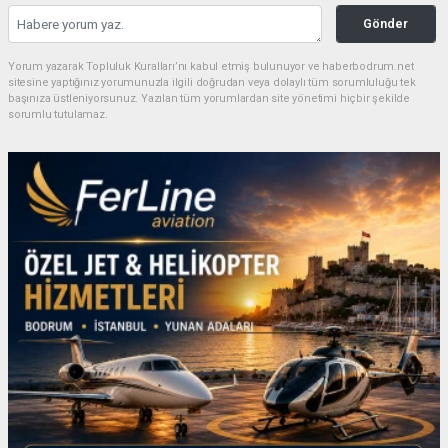
Gönder
Yorum yazarak Topluluk Kuralları’nı kabul etmiş bulunuyor ve haberbodrum.net
sitesine yaptığınız yorumunuzla ilgili doğrudan veya dolaylı tüm sorumluluğu tek
başınıza üstleniyorsunuz. Yazılan tüm yorumlardan site yönetimi hiçbir şekilde
sorumlu tutulamaz.