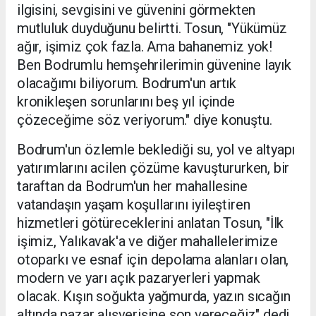
ilgisini, sevgisini ve güvenini görmekten
mutluluk duyduğunu belirtti. Tosun, "Yükümüz
ağır, işimiz çok fazla. Ama bahanemiz yok!
Ben Bodrumlu hemşehrilerimin güvenine layık
olacağımı biliyorum. Bodrum'un artık
kronikleşen sorunlarını beş yıl içinde
çözeceğime söz veriyorum." diye konuştu.
Bodrum'un özlemle beklediği su, yol ve altyapı
yatırımlarını acilen çözüme kavuştururken, bir
taraftan da Bodrum'un her mahallesine
vatandaşın yaşam koşullarını iyileştiren
hizmetleri götüreceklerini anlatan Tosun, "İlk
işimiz, Yalıkavak'a ve diğer mahallelerimize
otoparkı ve esnaf için depolama alanları olan,
modern ve yarı açık pazaryerleri yapmak
olacak. Kışın soğukta yağmurda, yazın sıcağın
altında pazar alışverişine son vereceğiz" dedi.