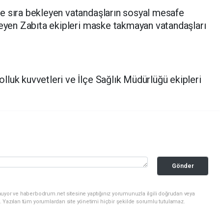
e sıra bekleyen vatandaşların sosyal mesafe
teyen Zabıta ekipleri maske takmayan vatandaşları
luk kuvvetleri ve İlçe Sağlık Müdürlüğü ekipleri
Gönder
nuyor ve haberbodrum.net sitesine yaptığınız yorumunuzla ilgili doğrudan veya
. Yazılan tüm yorumlardan site yönetimi hiçbir şekilde sorumlu tutulamaz.