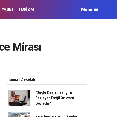
SİYASET
TURİZM
Menü
ce Mirası
İlginizi Çekebilir
"Güçlü Devlet, Yangını
Bekleyen Değil Önleyen
Devlettir”
Belediyeye Borcu Olanlar