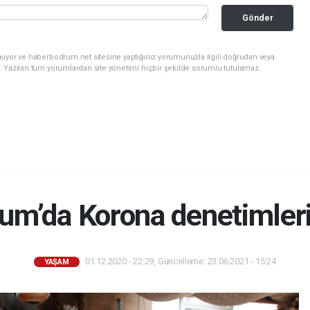
Gönder
nuyor ve haberbodrum.net sitesine yaptığınız yorumunuzla ilgili doğrudan veya
. Yazılan tüm yorumlardan site yönetimi hiçbir şekilde sorumlu tutulamaz.
um’da Korona denetimleri 
01.12.2020 - 22:29, Güncelleme: 23.06.2021 - 15:24
YAŞAM