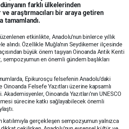
 dünyanın farklı ülkelerinden
ve araştırmacıları bir araya getiren
a tamamlandı.
zenlenen etkinlikte, Anadolu'nun binlerce yıllık
ele alındı. Özellikle Muğla'nın Seydikemer ilçesinde
 açısından büyük önem taşıyan Oinoanda Antik Kenti
tlar, sempozyumun en önemli gündem başlıkları
sunumlarda, Epikurosçu felsefenin Anadolu'daki
e Oinoanda Felsefe Yazıtları üzerine kapsamlı
di. Akademisyenler, Oinoanda Yazıtları'nın UNESCO
ilmesi sürecine katkı sağlayabilecek önemli
laştı.
nın katılımıyla gerçekleşen sempozyumun yalnızca
dikkat çekilirken, Anadolu'nun evrensel kültür ve