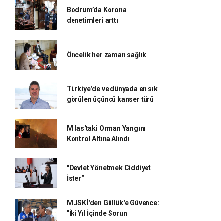
Bodrum’da Korona
denetimleri arttı
Öncelik her zaman sağlık!
Türkiye'de ve dünyada en sık
görülen üçüncü kanser türü
Milas'taki Orman Yangını
Kontrol Altına Alındı
"Devlet Yönetmek Ciddiyet
İster"
MUSKİ'den Güllük'e Güvence:
"İki Yıl İçinde Sorun