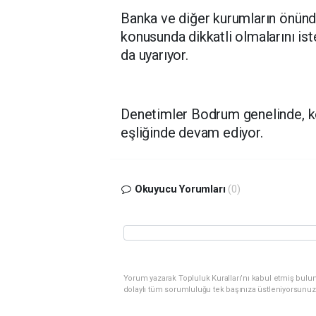
Banka ve diğer kurumların önünd
konusunda dikkatli olmalarını is
da uyarıyor.
Denetimler Bodrum genelinde, kol
eşliğinde devam ediyor.
Okuyucu Yorumları
(0)
Yorum yazarak Topluluk Kuralları’nı kabul etmiş bulu
dolaylı tüm sorumluluğu tek başınıza üstleniyorsunuz