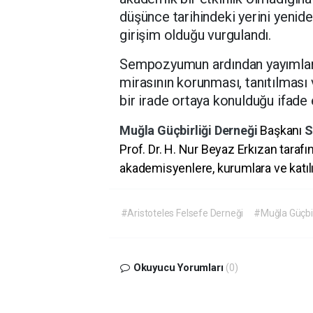
düşünce tarihindeki yerini yenid
girişim olduğu vurgulandı.
Sempozyumun ardından yayımlana
mirasının korunması, tanıtılması
bir irade ortaya konulduğu ifade e
Muğla Güçbirliği Derneği
Başkanı
S
Prof. Dr. H. Nur Beyaz Erkızan tar
akademisyenlere, kurumlara ve katılı
#Aristoteles Felsefe Derneği
#Muğla Güçbir
Okuyucu Yorumları
(0)