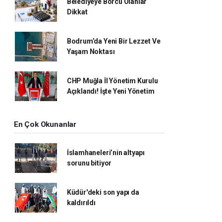
Belediyeye Borcu Olanlar
Dikkat
Bodrum’da Yeni Bir Lezzet Ve
Yaşam Noktası
CHP Muğla İl Yönetim Kurulu
Açıklandı! İşte Yeni Yönetim
En Çok Okunanlar
İslamhaneleri’nin altyapı
sorunu bitiyor
Küdür'deki son yapı da
kaldırıldı