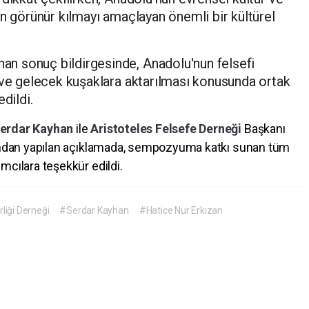
en görünür kılmayı amaçlayan önemli bir kültürel
n sonuç bildirgesinde, Anadolu'nun felsefi
 ve gelecek kuşaklara aktarılması konusunda ortak
dildi.
erdar Kayhan
ile
Aristoteles Felsefe Derneği
Başkanı
afından yapılan açıklamada, sempozyuma katkı sunan tüm
mcılara teşekkür edildi.
liği Derneği
#Serdar Kayhan
#Hatice Nur Erkızan