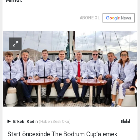
ABONE OL
Erkek
|
Kadın
(Haberi Sesli Oku)
Start öncesinde The Bodrum Cup’a emek