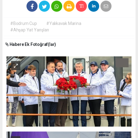
#Bodrum Cup
#Yalıkavak Marina
#Ahşap Yat Yarışları
Habere Ek Fotoğraf(lar)