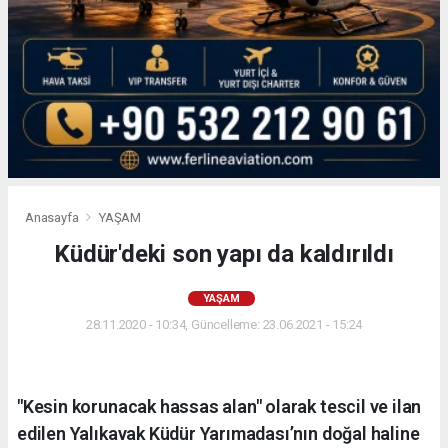
Anasayfa
YAŞAM
Küdür'deki son yapı da kaldırıldı
YAŞAM
28.11.2020 - 10:34, Güncelleme: 23.06.2021 - 15:24
"Kesin korunacak hassas alan" olarak tescil ve ilan
edilen Yalıkavak Küdür Yarımadası’nın doğal haline