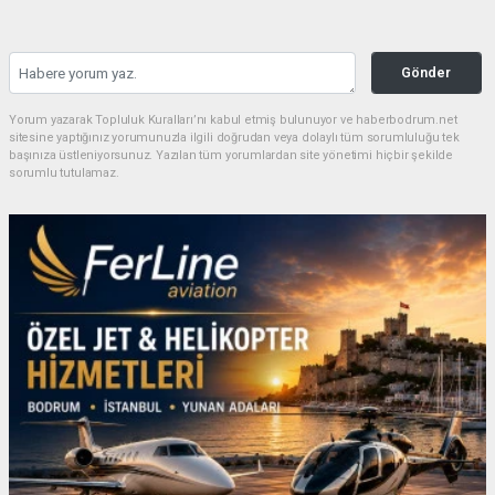
Gönder
Yorum yazarak Topluluk Kuralları’nı kabul etmiş bulunuyor ve haberbodrum.net
sitesine yaptığınız yorumunuzla ilgili doğrudan veya dolaylı tüm sorumluluğu tek
başınıza üstleniyorsunuz. Yazılan tüm yorumlardan site yönetimi hiçbir şekilde
sorumlu tutulamaz.