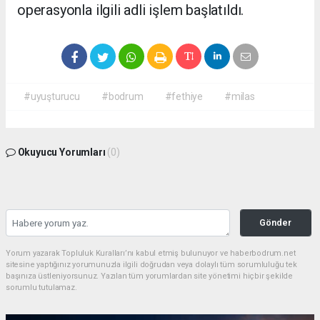
operasyonla ilgili adli işlem başlatıldı.
#uyuşturucu
#bodrum
#fethiye
#milas
Okuyucu Yorumları
(0)
Gönder
Yorum yazarak Topluluk Kuralları’nı kabul etmiş bulunuyor ve haberbodrum.net
sitesine yaptığınız yorumunuzla ilgili doğrudan veya dolaylı tüm sorumluluğu tek
başınıza üstleniyorsunuz. Yazılan tüm yorumlardan site yönetimi hiçbir şekilde
sorumlu tutulamaz.