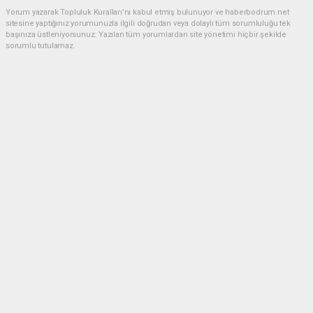
Yorum yazarak Topluluk Kuralları’nı kabul etmiş bulunuyor ve haberbodrum.net
sitesine yaptığınız yorumunuzla ilgili doğrudan veya dolaylı tüm sorumluluğu tek
başınıza üstleniyorsunuz. Yazılan tüm yorumlardan site yönetimi hiçbir şekilde
sorumlu tutulamaz.
Müslüman
(23.06.2026 20:34 - #636)
Belediye esnaf elele hırsızlık düzeni Allah güzel yaratmış ama insanlar
hayinlik yapıyor
Yorumu Yanıtla